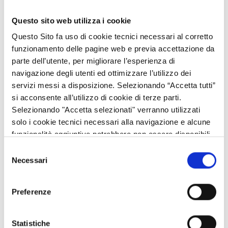
permanente e visibile che riporti il logo del FSC e la dicitura
“Intervento finanziato con risorse FSC - PSC di Regione
Questo sito web utilizza i cookie
Lombardia”. In allegato:
Questo Sito fa uso di cookie tecnici necessari al corretto
il manuale che illustra le modalità che i beneficiari sono
funzionamento delle pagine web e previa accettazione da
tenuti a seguire al fine di dare informazione e pubblicità
parte dell’utente, per migliorare l’esperienza di
del finanziamento a valere sulle risorse FSC per la
navigazione degli utenti ed ottimizzare l’utilizzo dei
realizzazione degli interventi di propria competenza inclusi
servizi messi a disposizione. Selezionando “Accetta tutti”
nella sezione ordinaria con il logo del FSC in formato
si acconsente all’utilizzo di cookie di terze parti.
word;
Selezionando "Accetta selezionati" verranno utilizzati
il manuale che illustra le modalità che i beneficiari sono
solo i cookie tecnici necessari alla navigazione e alcune
tenuti a seguire al fine di dare informazione e pubblicità
funzionalità aggiuntive potrebbero non essere disponibili.
del finanziamento a valere sul Piano Sviluppo e Coesione
Selezione
di Regione Lombardia per la realizzazione degli interventi
Necessari
del
di propria competenza inclusi nella sezione speciale del
consenso
Piano e riportati nell’allegato sotto riportato denominato
Preferenze
“Elenco progetti della sezione speciale del PSC”.
Statistiche