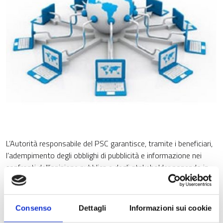
L’Autorità responsabile del PSC garantisce, tramite i beneficiari,
l’adempimento degli obblighi di pubblicità e informazione nei
confronti dell’opinione pubblica e degli stakeholder ponendo in
capo ai beneficiari l’obbligo di evidenziare che l’intervento è
stato realizzato con risorse a valere sul PSC di Regione
Lombardia e di esporre, sia durante l’attuazione del progetto,
Consenso
Dettagli
Informazioni sui cookie
sia dopo il suo completamento, una targa esplicativa