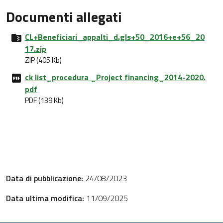
Documenti allegati
CL+Beneficiari_appalti_d.gls+50_2016+e+56_20
17.zip
ZIP (405 Kb)
ck list_procedura _Project financing_2014-2020.
pdf
PDF (139 Kb)
Data di pubblicazione:
24/08/2023
Data ultima modifica:
11/09/2025