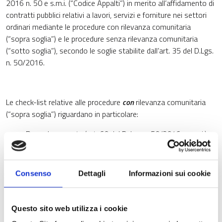
2016 n. 50 e s.m.i. (“Codice Appalti”) in merito all’affidamento di
contratti pubblici relativi a lavori, servizi e forniture nei settori
ordinari mediante le procedure con rilevanza comunitaria
(“sopra soglia”) e le procedure senza rilevanza comunitaria
(“sotto soglia”), secondo le soglie stabilite dall’art. 35 del D.Lgs.
n. 50/2016.
Le check-list relative alle procedure
con
rilevanza comunitaria
(“sopra soglia”) riguardano in particolare:
Procedura aperta (art. 60 del D. lgs. n. 50/2016 e s.m.i.);
Procedura ristretta (art. 61 del D. lgs. n. 50/2016 e s.m.i.);
Procedura competitiva con negoziazione (previa
pubblicazione di un bando) (art. 62 del D. lgs. n. 50/2016 e
Consenso
Dettagli
Informazioni sui cookie
s.m.i.);
Procedura negoziata senza previa pubblicazione di un
bando (art. 63 del D. lgs. n. 50/2016 e s.m.i.).
Questo sito web utilizza i cookie