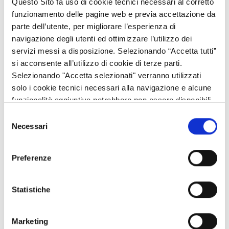
Questo Sito fa uso di cookie tecnici necessari al corretto
funzionamento delle pagine web e previa accettazione da
Le check-list relative alle procedure
senza
rilevanza comunitaria
parte dell’utente, per migliorare l’esperienza di
(“sotto soglia”) riguardano in particolare:
navigazione degli utenti ed ottimizzare l’utilizzo dei
servizi messi a disposizione. Selezionando “Accetta tutti”
Procedura aperta (art. 36, commi 2, lett. d), 3 e 9 del D.
si acconsente all’utilizzo di cookie di terze parti.
lgs. n. 50/2016 e s.m.i.);
Selezionando "Accetta selezionati" verranno utilizzati
Procedura negoziata previa o senza pubblicazione di un
solo i cookie tecnici necessari alla navigazione e alcune
bando (art. 36, comma 2 lett. c) del D. lgs. n. 50/2016 e
funzionalità aggiuntive potrebbero non essere disponibili.
s.m.i.);
Procedura negoziata previa o senza pubblicazione di un
Selezione
Necessari
bando (art. 36, comma 2 lett. b) del D. lgs. n. 50/2016 e
del
s.m.i.);
consenso
Procedura di affidamento diretto senza pubblicazione di
Preferenze
un bando (art. 36, comma 2 lett. a) del D. lgs. n. 50/2016
e s.m.i.);
Procedura di amministrazione diretta (art. 36, comma 2
Statistiche
lett. a) del D. lgs. n. 50/2016 e s.m.i.).
Marketing