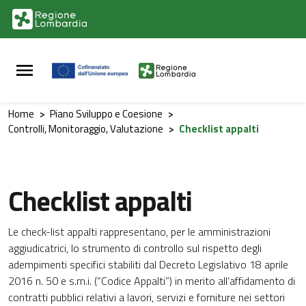
Vai al contenuto principale
Vai al footer
Home
>
Piano Sviluppo e Coesione
>
Controlli, Monitoraggio, Valutazione
>
Checklist appalti
Checklist appalti
Le check-list appalti rappresentano, per le amministrazioni
aggiudicatrici, lo strumento di controllo sul rispetto degli
adempimenti specifici stabiliti dal Decreto Legislativo 18 aprile
2016 n. 50 e s.m.i. (“Codice Appalti”) in merito all’affidamento di
contratti pubblici relativi a lavori, servizi e forniture nei settori